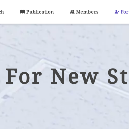
ch
Publication
Members
For
For New S