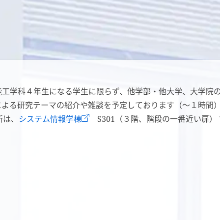
能工学科４年生になる学生に限らず、他学部・他大学、大学院
による研究テーマの紹介や雑談を予定しております（～１時間
所は、
システム情報学棟
S301（３階、階段の一番近い扉） 