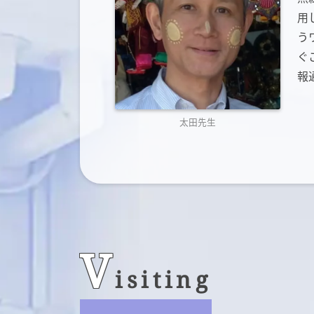
用
う
ぐ
報
太田先生
V
isiting